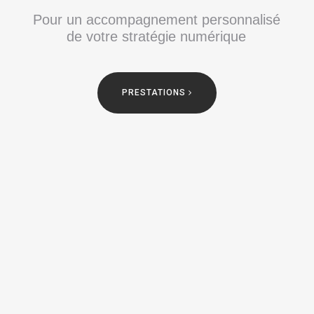
P
o
u
r
u
n
a
c
c
o
m
p
a
g
n
e
m
e
n
t
p
e
r
s
o
n
n
a
l
i
s
é
d
e
v
o
t
r
e
s
t
r
a
t
é
g
i
e
n
u
m
é
r
i
q
u
e