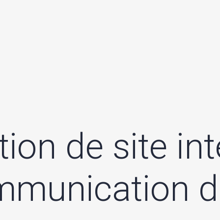
t
i
o
n
d
e
s
i
t
e
i
n
t
m
m
u
n
i
c
a
t
i
o
n
d