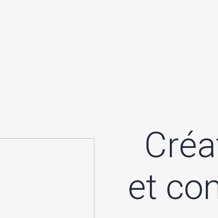
C
r
é
a
e
t
c
o