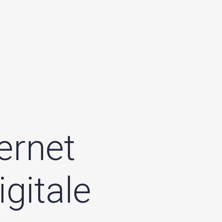
e
r
n
e
t
i
g
i
t
a
l
e